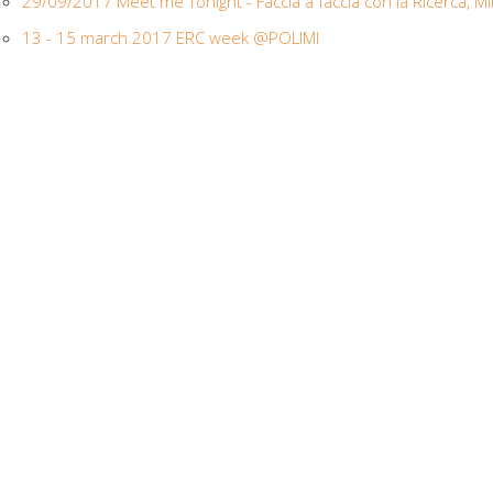
29/09/2017 Meet me Tonight - Faccia a faccia con la Ricerca,
13 - 15 march 2017 ERC week @POLIMI